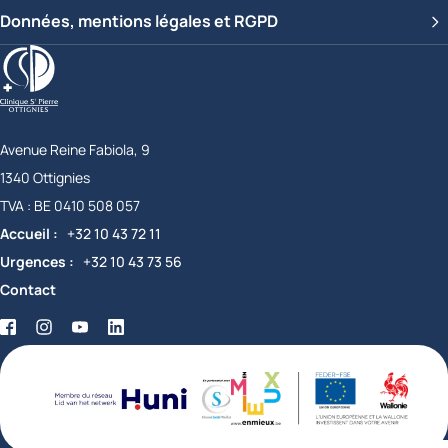
Données, mentions légales et RGPD
Clinique Saint-Pierre Ottignies
Avenue Reine Fabiola, 9
1340
Ottignies
Belgique
TVA :
BE 0410 508 057
Accueil
+32 10 43 72 11
Urgences
+32 10 43 73 56
Contact
Facebook
Twitter
YouTube
LinkedIn
certifications