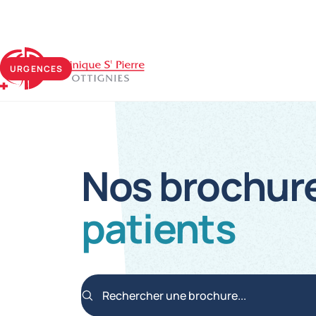
Clinique Saint-Pierre Ottignies
URGENCES
Nos brochure
patients
Rechercher une brochure...