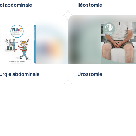
roi abdominale
Iléostomie
rurgie abdominale
Urostomie