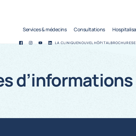
Services & médecins
Consultations
Hospitalis
LA CLINIQUE
NOUVEL HÔPITAL
BROCHURES
E
Facebook
Twitter
YouTube
LinkedIn
s d’informations