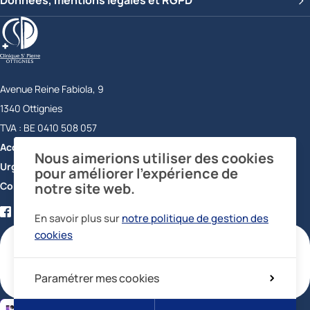
Données, mentions légales et RGPD
Clinique Saint-Pierre Ottignies
Avenue Reine Fabiola, 9
1340
Ottignies
Belgique
TVA :
BE 0410 508 057
Accueil
+32 10 43 72 11
Nous aimerions utiliser des cookies
Urgences
+32 10 43 73 56
pour améliorer l’expérience de
Contact
notre site web.
Facebook
Twitter
YouTube
LinkedIn
En savoir plus sur
notre politique de gestion des
certifications
cookies
Paramétrer mes cookies