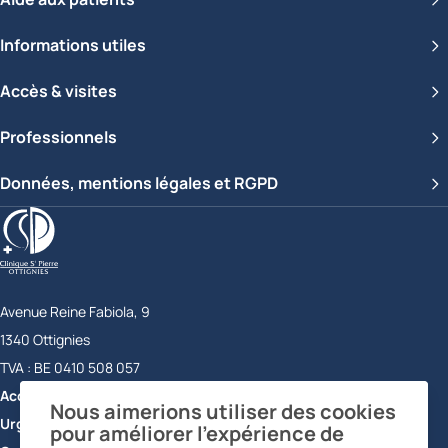
Informations utiles
Accès & visites
Professionnels
Données, mentions légales et RGPD
Clinique Saint-Pierre Ottignies
Avenue Reine Fabiola, 9
1340
Ottignies
Belgique
TVA :
BE 0410 508 057
Accueil
+32 10 43 72 11
Nous aimerions utiliser des cookies
Urgences
+32 10 43 73 56
pour améliorer l’expérience de