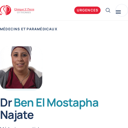
Clinique Saint-Pierre Ottignies
URGENCES
Afficher 
Me
MÉDECINS ET PARAMÉDICAUX
Dr
Ben El Mostapha
Najate