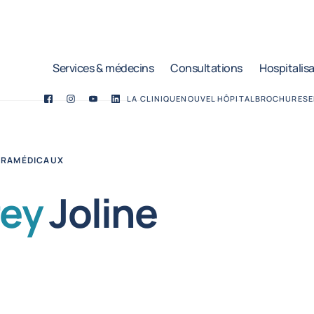
Services & médecins
Consultations
Hospitalis
LA CLINIQUE
NOUVEL HÔPITAL
BROCHURES
E
Facebook
Twitter
YouTube
LinkedIn
ARAMÉDICAUX
rey
Joline