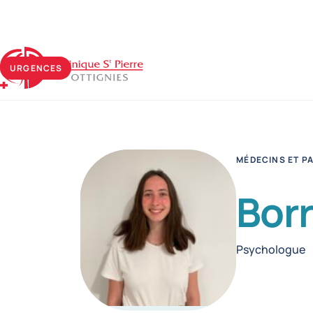
Clinique Saint-Pierre Ottignies
URGENCES
MÉDECINS ET P
Bor
Fonctions
Psychologue