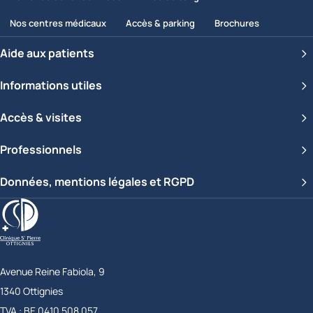
Nos centres médicaux
Accès & parking
Brochures
Aide aux patients
Informations utiles
Accès & visites
Professionnels
Données, mentions légales et RGPD
Clinique Saint-Pierre Ottignies
Avenue Reine Fabiola, 9
1340
Ottignies
Belgique
TVA :
BE 0410 508 057