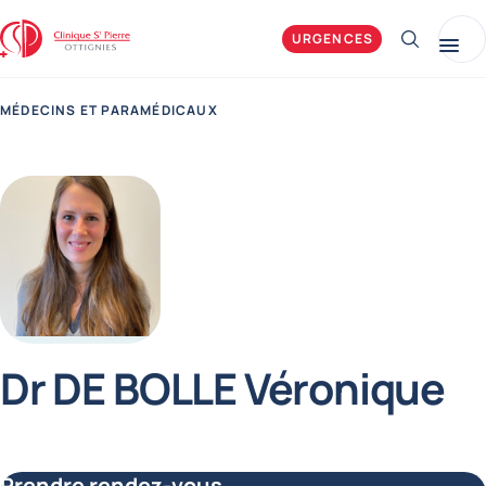
Clinique Saint-Pierre Ottignies
URGENCES
Afficher 
Me
MÉDECINS ET PARAMÉDICAUX
Dr DE BOLLE Véronique
Fonctions
Prendre rendez-vous