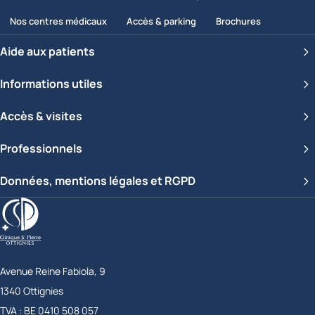
Nos centres médicaux
Accès & parking
Brochures
Aide aux patients
Informations utiles
Accès & visites
Professionnels
Données, mentions légales et RGPD
Clinique Saint-Pierre Ottignies
Avenue Reine Fabiola, 9
1340
Ottignies
Belgique
TVA :
BE 0410 508 057