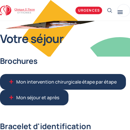
Clinique Saint-Pierre Ottignies
URGENCES
Afficher 
Me
Votre séjour
Brochures
Mon intervention chirurgicale étape par étape
Mon séjour et après
Bracelet d'identification