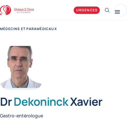
Clinique Saint-Pierre Ottignies
URGENCES
Afficher 
Me
MÉDECINS ET PARAMÉDICAUX
Dr
Dekoninck
Xavier
Fonctions
Gastro-entérologue