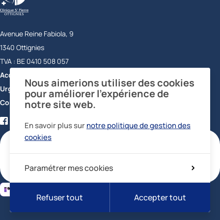
Avenue Reine Fabiola, 9
1340
Ottignies
Belgique
TVA :
BE 0410 508 057
Accueil
+32 10 43 72 11
Nous aimerions utiliser des cookies
Urgences
+32 10 43 73 56
pour améliorer l’expérience de
Contact
notre site web.
Facebook
Twitter
YouTube
LinkedIn
En savoir plus sur
notre politique de gestion des
certifications
cookies
Paramétrer mes cookies
Refuser tout
Accepter tout