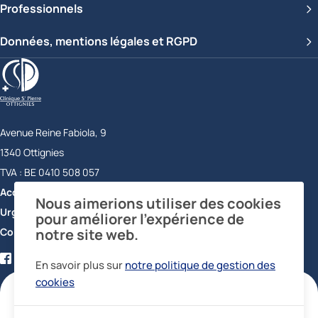
Professionnels
Données, mentions légales et RGPD
Clinique Saint-Pierre Ottignies
Avenue Reine Fabiola, 9
1340
Ottignies
Belgique
TVA :
BE 0410 508 057
Accueil
+32 10 43 72 11
Nous aimerions utiliser des cookies
Urgences
+32 10 43 73 56
pour améliorer l’expérience de
Contact
notre site web.
Facebook
Twitter
YouTube
LinkedIn
En savoir plus sur
notre politique de gestion des
certifications
cookies