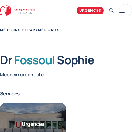
Clinique Saint-Pierre Ottignies
URGENCES
Afficher 
Me
MÉDECINS ET PARAMÉDICAUX
Dr
Fossoul
Sophie
Fonctions
Médecin urgentiste
Services
Urgences