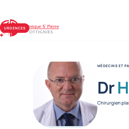
Clinique Saint-Pierre Ottignies
URGENCES
MÉDECINS ET P
Dr
H
Fonctions
Chirurgien pla