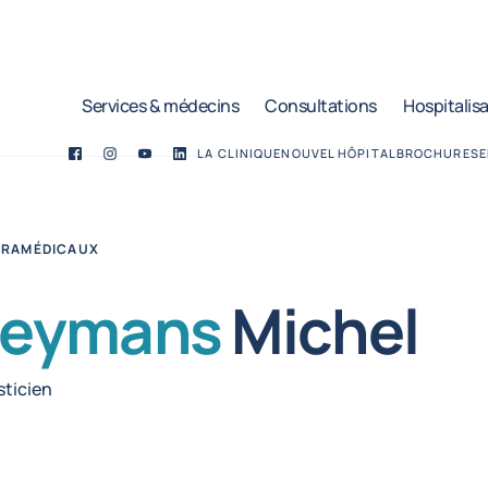
Services & médecins
Consultations
Hospitalis
LA CLINIQUE
NOUVEL HÔPITAL
BROCHURES
E
Facebook
Twitter
YouTube
LinkedIn
ARAMÉDICAUX
eymans
Michel
sticien