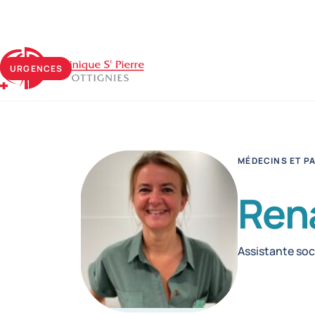
Clinique Saint-Pierre Ottignies
URGENCES
MÉDECINS ET P
Ren
Fonctions
Assistante soc