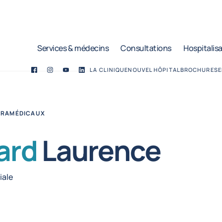
Services & médecins
Consultations
Hospitalis
LA CLINIQUE
NOUVEL HÔPITAL
BROCHURES
E
Facebook
Twitter
YouTube
LinkedIn
ARAMÉDICAUX
ard
Laurence
iale