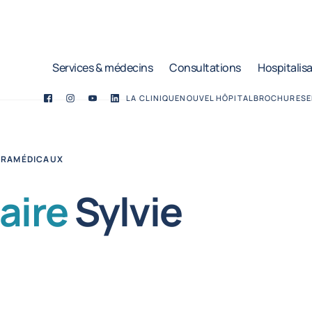
Services & médecins
Consultations
Hospitalis
LA CLINIQUE
NOUVEL HÔPITAL
BROCHURES
E
Facebook
Twitter
YouTube
LinkedIn
ARAMÉDICAUX
aire
Sylvie