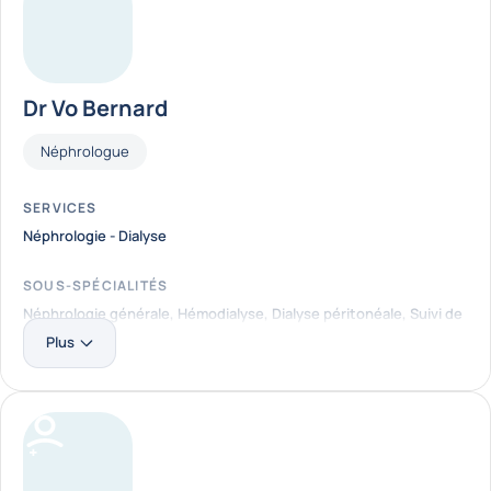
Dr Vo Bernard
Fonctions
Néphrologue
SERVICES
Néphrologie - Dialyse
SOUS-SPÉCIALITÉS
Néphrologie générale, Hémodialyse, Dialyse péritonéale, Suivi de
greffés rénaux
Plus
LOCALISATION
Clinique Saint-Pierre Ottignies
En savoir plus