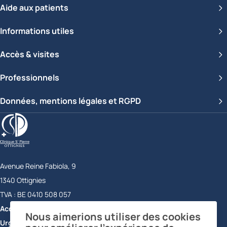
Aide aux patients
Informations utiles
Accès & visites
Professionnels
Données, mentions légales et RGPD
Clinique Saint-Pierre Ottignies
Avenue Reine Fabiola, 9
1340
Ottignies
Belgique
TVA :
BE 0410 508 057
Accueil
+32 10 43 72 11
Nous aimerions utiliser des cookies
Urgences
+32 10 43 73 56