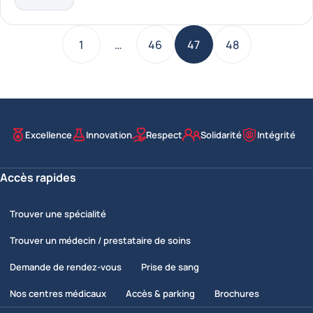
En savoir plus
1
…
46
47
48
Précédent
Page
Page
Page
- current_page
Page
Sui
Excellence
Innovation
Respect
Solidarité
Intégrité
Nos valeurs
Accès rapides
Trouver une spécialité
Trouver un médecin / prestataire de soins
Demande de rendez-vous
Prise de sang
Nos centres médicaux
Accès & parking
Brochures