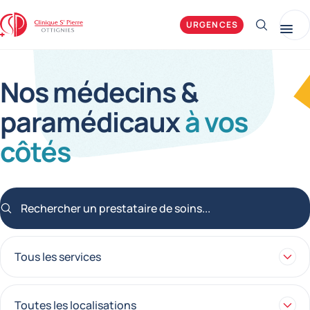
Clinique Saint-Pierre Ottignies
URGENCES
Afficher 
Me
Nos médecins &
paramédicaux
à vos
côtés
Rechercher un prestataire de soins...