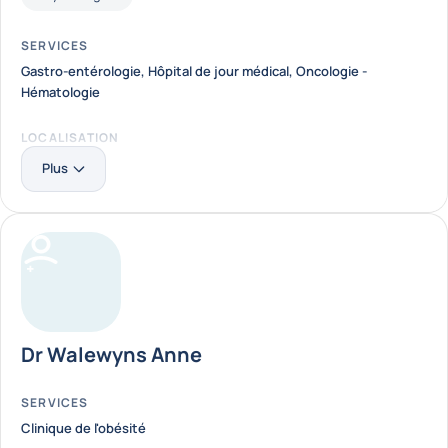
SERVICES
Gastro-entérologie
,
Hôpital de jour médical
,
Oncologie -
Hématologie
LOCALISATION
Clinique Saint-Pierre Ottignies
Plus
En savoir plus
Dr Walewyns Anne
SERVICES
Clinique de l'obésité