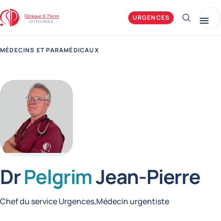
Clinique Saint-Pierre Ottignies
URGENCES
Afficher 
Me
MÉDECINS ET PARAMÉDICAUX
Dr
Pelgrim
Jean-Pierre
Fonctions
Chef du service Urgences
Médecin urgentiste