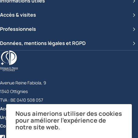
Informations utiles
Accès & visites
Professionnels
Données, mentions légales et RGPD
Clinique Saint-Pierre Ottignies
Avenue Reine Fabiola, 9
1340
Ottignies
Belgique
TVA :
BE 0410 508 057
Accueil
+32 10 43 72 11
Nous aimerions utiliser des cookies
Urgences
+32 10 43 73 56
pour améliorer l’expérience de
Contact
notre site web.