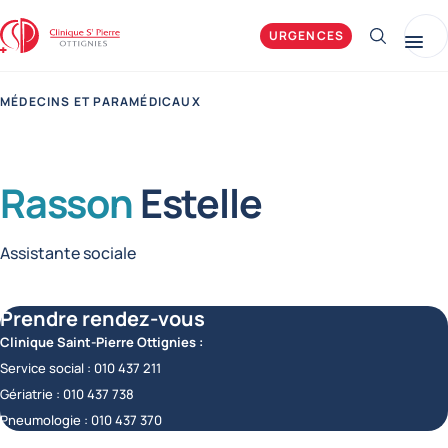
Clinique Saint-Pierre Ottignies
URGENCES
Afficher 
Me
MÉDECINS ET PARAMÉDICAUX
Rasson
Estelle
Fonctions
Assistante sociale
Prendre rendez-vous
Clinique Saint-Pierre Ottignies :
Service social :
010 437 211
Gériatrie :
010 437 738
Pneumologie :
010 437 370