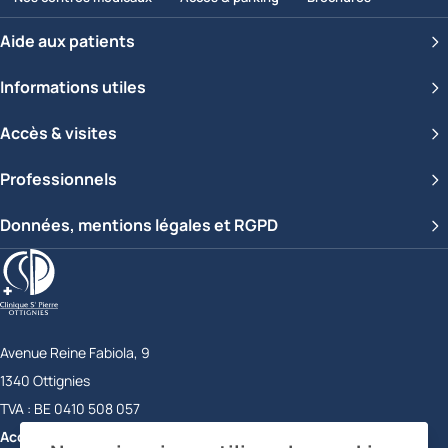
Aide aux patients
Informations utiles
Accès & visites
Professionnels
Données, mentions légales et RGPD
Clinique Saint-Pierre Ottignies
Avenue Reine Fabiola, 9
1340
Ottignies
Belgique
TVA :
BE 0410 508 057
Accueil
+32 10 43 72 11