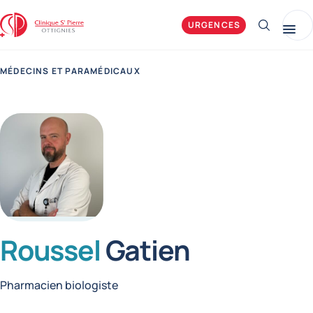
Clinique Saint-Pierre Ottignies
URGENCES
Afficher 
Me
MÉDECINS ET PARAMÉDICAUX
Roussel
Gatien
Fonctions
Pharmacien biologiste