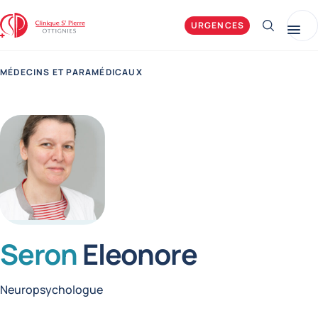
Clinique Saint-Pierre Ottignies
URGENCES
Afficher 
Me
MÉDECINS ET PARAMÉDICAUX
Seron
Eleonore
Fonctions
Neuropsychologue