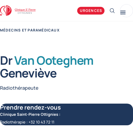
Clinique Saint-Pierre Ottignies
URGENCES
Afficher 
Me
MÉDECINS ET PARAMÉDICAUX
Dr
Van Ooteghem
Geneviève
Fonctions
Radiothérapeute
Prendre rendez-vous
Clinique Saint-Pierre Ottignies :
Radiothérapie :
+32 10 43 72 11