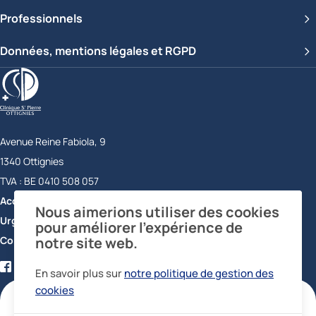
Professionnels
Données, mentions légales et RGPD
Clinique Saint-Pierre Ottignies
Avenue Reine Fabiola, 9
1340
Ottignies
Belgique
TVA :
BE 0410 508 057
Accueil
+32 10 43 72 11
Nous aimerions utiliser des cookies
Urgences
+32 10 43 73 56
pour améliorer l’expérience de
Contact
notre site web.
Facebook
Twitter
YouTube
LinkedIn
En savoir plus sur
notre politique de gestion des
certifications
cookies