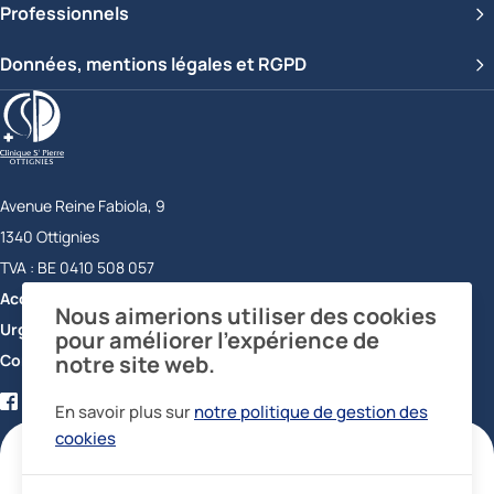
Professionnels
Données, mentions légales et RGPD
Clinique Saint-Pierre Ottignies
Avenue Reine Fabiola, 9
1340
Ottignies
Belgique
TVA :
BE 0410 508 057
Accueil
+32 10 43 72 11
Nous aimerions utiliser des cookies
Urgences
+32 10 43 73 56
pour améliorer l’expérience de
Contact
notre site web.
Facebook
Twitter
YouTube
LinkedIn
En savoir plus sur
notre politique de gestion des
certifications
cookies