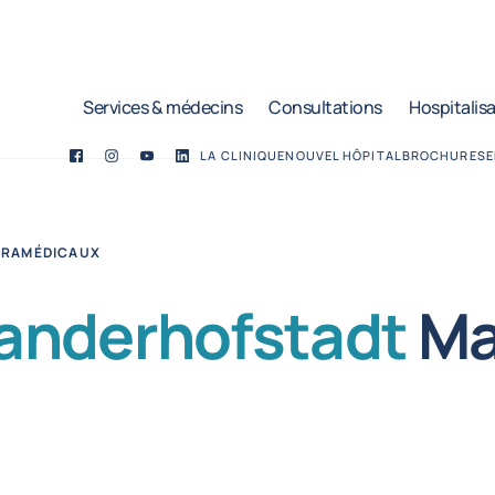
Services & médecins
Consultations
Hospitalis
LA CLINIQUE
NOUVEL HÔPITAL
BROCHURES
E
Facebook
Twitter
YouTube
LinkedIn
ARAMÉDICAUX
anderhofstadt
M