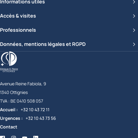
Informations utiles
Accès & visites
Professionnels
Données, mentions légales et RGPD
Clinique Saint-Pierre Ottignies
Avenue Reine Fabiola, 9
1340
Ottignies
Belgique
TVA :
BE 0410 508 057
Accueil
+32 10 43 72 11
Urgences
+32 10 43 73 56
Contact