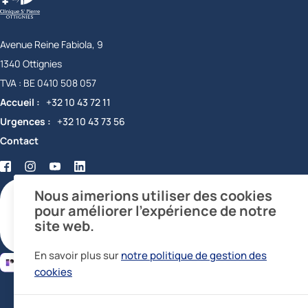
Avenue Reine Fabiola, 9
1340
Ottignies
Belgique
TVA :
BE 0410 508 057
Accueil
+32 10 43 72 11
Urgences
+32 10 43 73 56
Contact
Facebook
Twitter
YouTube
LinkedIn
certifications
Nous aimerions utiliser des cookies
pour améliorer l’expérience de notre
site web.
En savoir plus sur
notre politique de gestion des
cookies