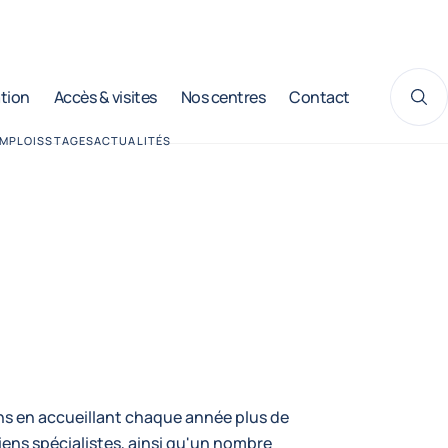
ation
Accès & visites
Nos centres
Contact
Aff
MPLOIS
STAGES
ACTUALITÉS
ins en accueillant chaque année plus de
iens spécialistes, ainsi qu'un nombre