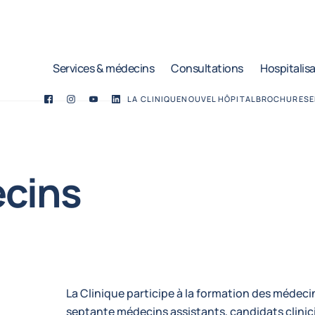
Services & médecins
Consultations
Hospitalis
LA CLINIQUE
NOUVEL HÔPITAL
BROCHURES
E
Facebook
Twitter
YouTube
LinkedIn
cins
La Clinique participe à la formation des médec
septante médecins assistants, candidats clinic