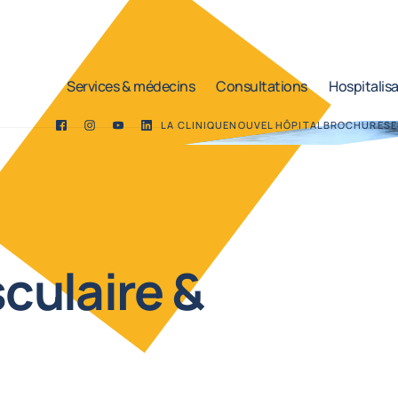
Services & médecins
Consultations
Hospitalis
LA CLINIQUE
NOUVEL HÔPITAL
BROCHURES
E
Facebook
Twitter
YouTube
LinkedIn
culaire &