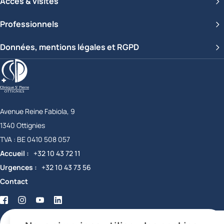
Accès & visites
Professionnels
Données, mentions légales et RGPD
Clinique Saint-Pierre Ottignies
Avenue Reine Fabiola, 9
1340
Ottignies
Belgique
TVA :
BE 0410 508 057
Accueil
+32 10 43 72 11
Urgences
+32 10 43 73 56
Contact
Facebook
Twitter
YouTube
LinkedIn
certifications