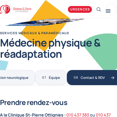
Clinique Saint-Pierre Ottignies
URGENCES
Afficher 
Me
SERVICES MÉDICAUX & PARAMÉDICAUX
Médecine physique &
réadaptation
ion neurologique
Équipe
Contact & RDV
Prendre rendez-vous
A la Clinique St-Pierre Ottign
ies :
010 437 383
ou
010 437