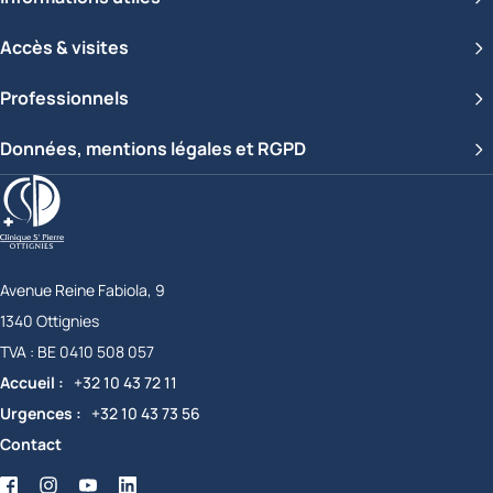
Accès & visites
Professionnels
Données, mentions légales et RGPD
Clinique Saint-Pierre Ottignies
Avenue Reine Fabiola, 9
1340
Ottignies
Belgique
TVA :
BE 0410 508 057
Accueil
+32 10 43 72 11
Urgences
+32 10 43 73 56
Contact
Facebook
Twitter
YouTube
LinkedIn