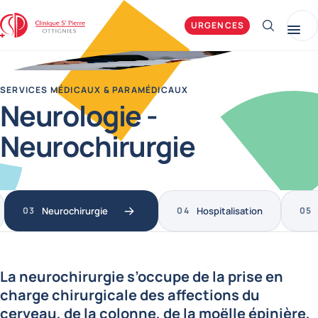
Clinique Saint-Pierre Ottignies
URGENCES
Afficher 
Me
SERVICES MÉDICAUX & PARAMÉDICAUX
Neurologie -
Neurochirurgie
Neurochirurgie
Hospitalisation
La neurochirurgie s’occupe de la prise en
charge chirurgicale des affections du
cerveau, de la colonne, de la moëlle épinière,