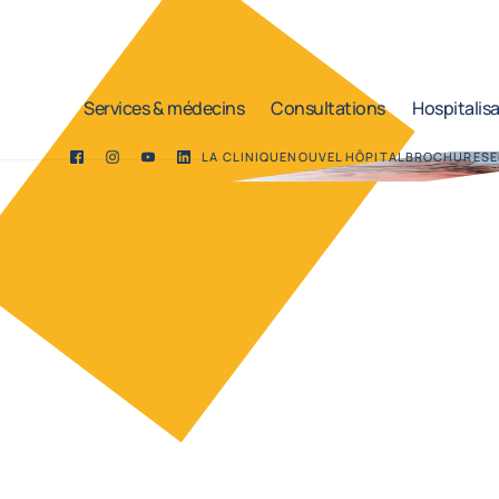
Services & médecins
Consultations
Hospitalis
LA CLINIQUE
NOUVEL HÔPITAL
BROCHURES
E
Facebook
Twitter
YouTube
LinkedIn