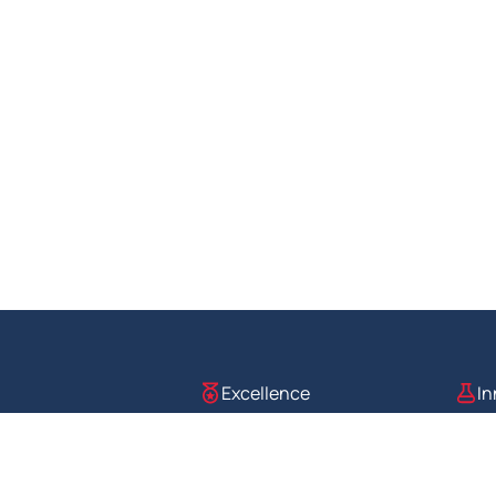
Excellence
In
Nos valeurs
Accès rapides