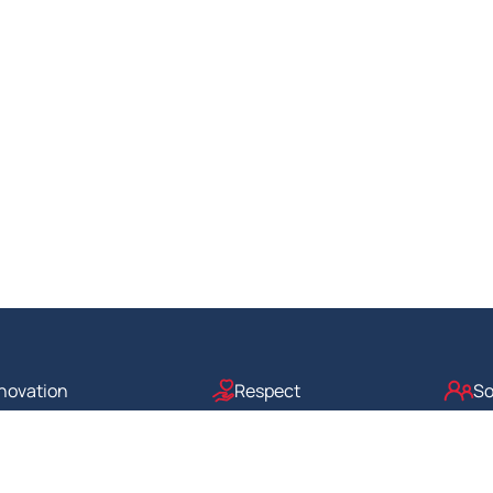
novation
Respect
So