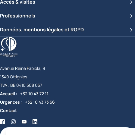
Accès & visites
Professionnels
Données, mentions légales et RGPD
Clinique Saint-Pierre Ottignies
Avenue Reine Fabiola, 9
1340
Ottignies
Belgique
TVA :
BE 0410 508 057
Accueil
+32 10 43 72 11
Urgences
+32 10 43 73 56
Contact
Facebook
Twitter
YouTube
LinkedIn
certifications