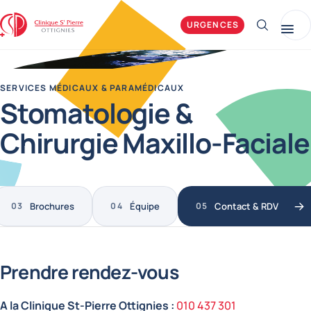
Clinique Saint-Pierre Ottignies
URGENCES
Afficher 
Me
SERVICES MÉDICAUX & PARAMÉDICAUX
Stomatologie &
Chirurgie Maxillo-Faciale
Brochures
Équipe
Contact & RDV
Prendre rendez-vous
A la Clinique St-Pierre Ottignies :
010 437 301