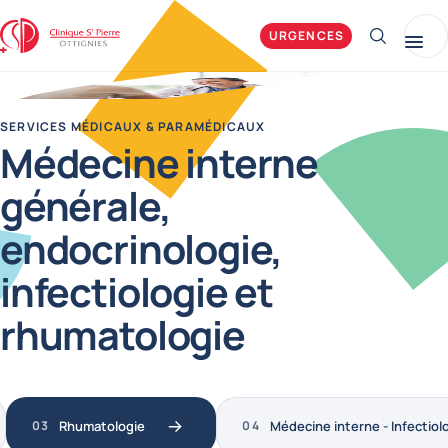
Clinique Saint-Pierre Ottignies
URGENCES
Afficher 
Me
SERVICES MÉDICAUX & PARAMÉDICAUX
Médecine interne
générale,
endocrinologie,
infectiologie et
rhumatologie
Rhumatologie
Médecine interne - Infectiol