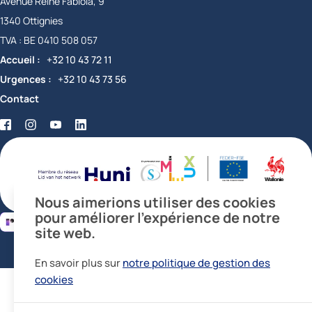
Avenue Reine Fabiola, 9
1340
Ottignies
Belgique
TVA :
BE 0410 508 057
Accueil
+32 10 43 72 11
Urgences
+32 10 43 73 56
Contact
Facebook
Twitter
YouTube
LinkedIn
certifications
Nous aimerions utiliser des cookies
pour améliorer l’expérience de notre
site web.
En savoir plus sur
notre politique de gestion des
cookies