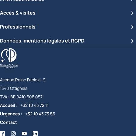
Accès & visites
Professionnels
Données, mentions légales et RGPD
Clinique Saint-Pierre Ottignies
Avenue Reine Fabiola, 9
1340
Ottignies
Belgique
TVA :
BE 0410 508 057
Accueil
+32 10 43 72 11
Urgences
+32 10 43 73 56
Contact
Facebook
Twitter
YouTube
LinkedIn