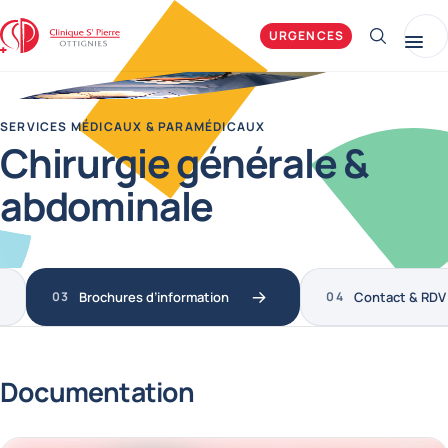
Clinique Saint-Pierre Ottignies
URGENCES
Afficher 
Me
SERVICES MÉDICAUX & PARAMÉDICAUX
Chirurgie générale &
abdominale
Brochures d’information
Contact & RDV
Documentation