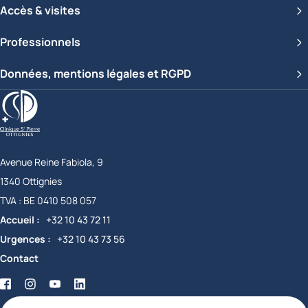
Accès & visites
Professionnels
Données, mentions légales et RGPD
Clinique Saint-Pierre Ottignies
Avenue Reine Fabiola, 9
1340
Ottignies
Belgique
TVA :
BE 0410 508 057
Accueil
+32 10 43 72 11
Urgences
+32 10 43 73 56
Contact
Facebook
Twitter
YouTube
LinkedIn
certifications