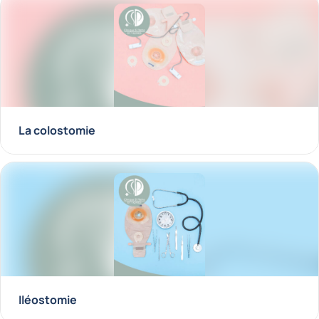
La colostomie
Iléostomie