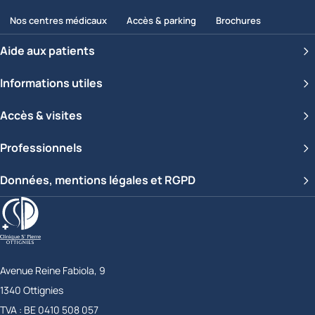
Nos centres médicaux
Accès & parking
Brochures
Aide aux patients
Informations utiles
Accès & visites
Professionnels
Données, mentions légales et RGPD
Clinique Saint-Pierre Ottignies
Avenue Reine Fabiola, 9
1340
Ottignies
Belgique
TVA :
BE 0410 508 057